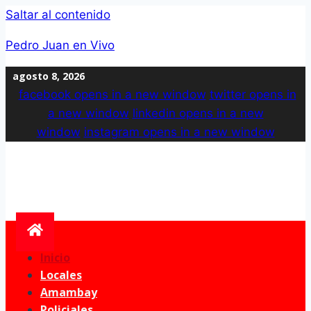
Saltar al contenido
Pedro Juan en Vivo
agosto 8, 2026
facebook
opens in a new window
twitter
opens in
a new window
linkedin
opens in a new
window
instagram
opens in a new window
Inicio
Locales
Amambay
Policiales