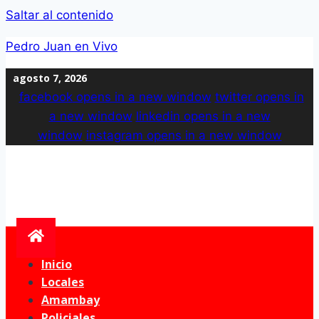
Saltar al contenido
Pedro Juan en Vivo
agosto 7, 2026
facebook
opens in a new window
twitter
opens in
a new window
linkedin
opens in a new
window
instagram
opens in a new window
Inicio
Locales
Amambay
Policiales