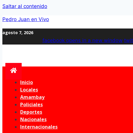
Saltar al contenido
Pedro Juan en Vivo
agosto 7, 2026
facebook
opens in a new window
twit
Inicio
Locales
Amambay
Policiales
Deportes
Nacionales
Internacionales