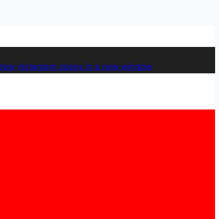
ndow
instagram
opens in a new window