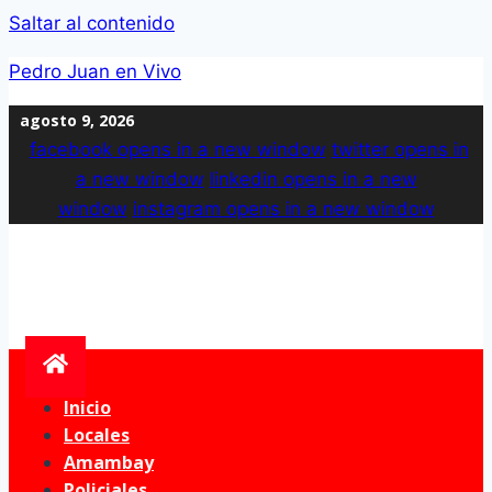
Saltar al contenido
Pedro Juan en Vivo
agosto 9, 2026
facebook
opens in a new window
twitter
opens in
a new window
linkedin
opens in a new
window
instagram
opens in a new window
Inicio
Locales
Amambay
Policiales