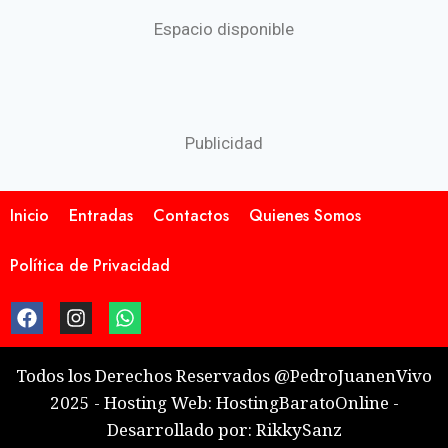
Espacio disponible
Publicidad
Inicio
Entradas
Contactos
Quienes Somos
Política de Privacidad
Todos los Derechos Reservados @PedroJuanenVivo
2025 - Hosting Web: HostingBaratoOnline -
Desarrollado por: RikkySanz