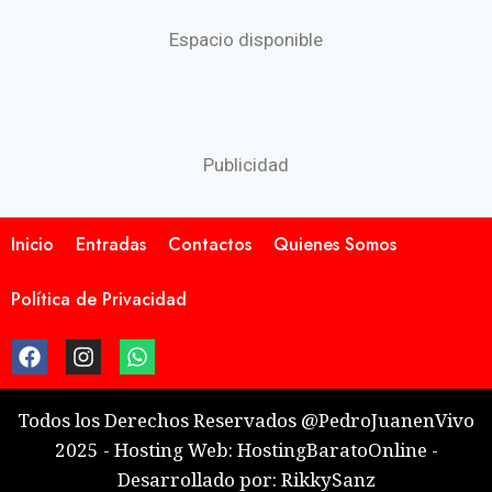
Espacio disponible
Publicidad
Inicio
Entradas
Contactos
Quienes Somos
Política de Privacidad
Todos los Derechos Reservados @PedroJuanenVivo
2025 - Hosting Web: HostingBaratoOnline -
Desarrollado por: RikkySanz