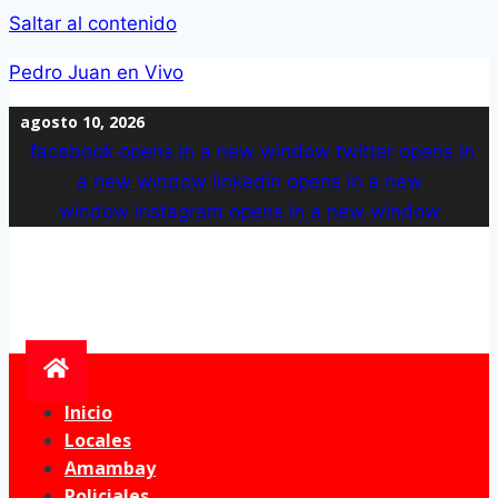
Saltar al contenido
Pedro Juan en Vivo
agosto 10, 2026
facebook
opens in a new window
twitter
opens in
a new window
linkedin
opens in a new
window
instagram
opens in a new window
Inicio
Locales
Amambay
Policiales