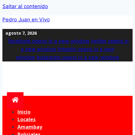
Saltar al contenido
Pedro Juan en Vivo
agosto 7, 2026
facebook
opens in a new window
twitter
opens in
a new window
linkedin
opens in a new
window
instagram
opens in a new window
Inicio
Locales
Amambay
Policiales