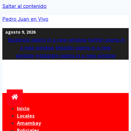
Saltar al contenido
Pedro Juan en Vivo
agosto 9, 2026
facebook
opens in a new window
twitter
opens in
a new window
linkedin
opens in a new
window
instagram
opens in a new window
Inicio
Locales
Amambay
Policiales