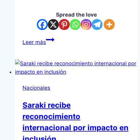
Spread the love
Clima
Leer más
en
Paraguay:
continúa
el
frío
Nacionales
intenso
y
Saraki recibe
mínimas
reconocimiento
llegan
hasta
internacional por impacto en
2
inclusión