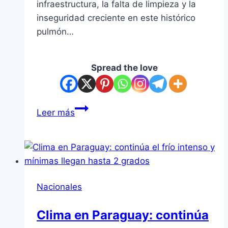
infraestructura, la falta de limpieza y la
inseguridad creciente en este histórico
pulmón…
Spread the love
Asunción:
Leer más
parque
Carlos
Antonio
López
en
Nacionales
abandono
con
Clima en Paraguay: continúa
Bello