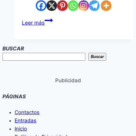
Frente
Leer más
Guasú
repudia
detención
BUSCAR
de
Buscar
Elvio
Benítez
y
Publicidad
denuncia
criminalización
PÁGINAS
de
la
Contactos
lucha
Entradas
social
Inicio