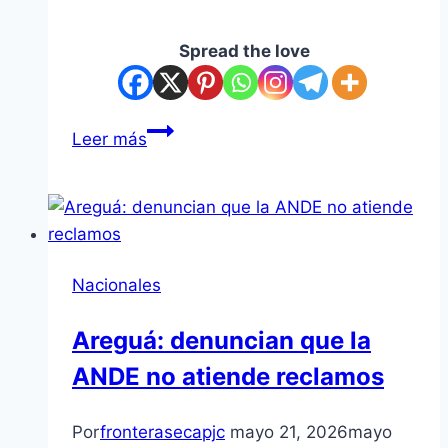
Spread the love
Saraki
Leer más
recibe
reconocimiento
internacional
por
impacto
Nacionales
en
inclusión
Areguá: denuncian que la
ANDE no atiende reclamos
Por
fronterasecapjc
mayo 21, 2026
mayo