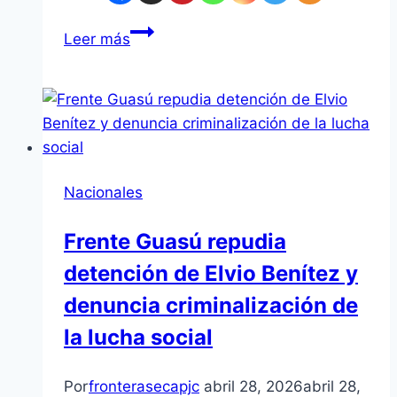
Areguá:
Leer más
denuncian
que
la
ANDE
no
atiende
Nacionales
reclamos
Frente Guasú repudia
detención de Elvio Benítez y
denuncia criminalización de
la lucha social
Por
fronterasecapjc
abril 28, 2026
abril 28,