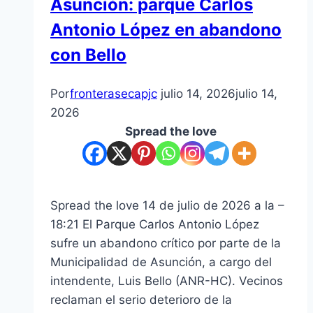
Asunción: parque Carlos
riesgo
Antonio López en abandono
de
llanura
con Bello
para
la
Por
fronterasecapjc
julio 14, 2026
julio 14,
ANR
2026
Spread the love
Spread the love 14 de julio de 2026 a la –
18:21 El Parque Carlos Antonio López
sufre un abandono crítico por parte de la
Municipalidad de Asunción, a cargo del
intendente, Luis Bello (ANR-HC). Vecinos
reclaman el serio deterioro de la