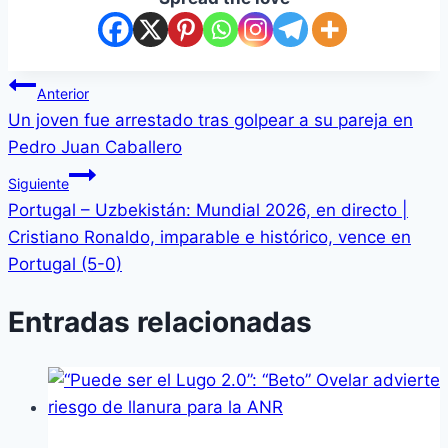
Navegación
Anterior
Un joven fue arrestado tras golpear a su pareja en
de
Pedro Juan Caballero
entradas
Siguiente
Portugal – Uzbekistán: Mundial 2026, en directo |
Cristiano Ronaldo, imparable e histórico, vence en
Portugal (5-0)
Entradas relacionadas