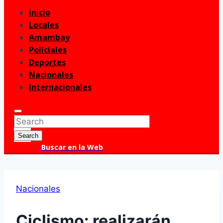
Inicio
Menu
Locales
Amambay
Policiales
Deportes
Nacionales
Internacionales
Enter
Search
Keyword
for:
Search
Search
Buscar en la Web
Nacionales
Ciclismo: realizarán