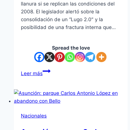
llanura si se replican las condiciones del
2008. El legislador alertó sobre la
consolidación de un “Lugo 2.0″ y la
posibilidad de una fractura interna que…
Spread the love
“Puede
Leer más
ser
el
Lugo
2.0”:
“Beto”
Nacionales
Ovelar
advierte