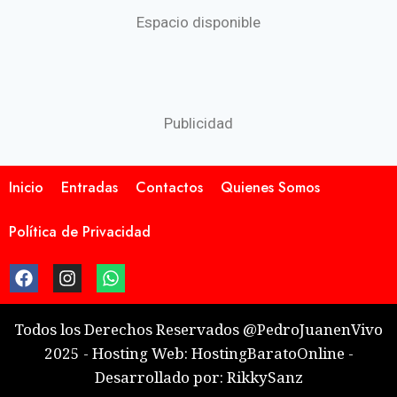
Espacio disponible
Publicidad
Inicio
Entradas
Contactos
Quienes Somos
Política de Privacidad
Todos los Derechos Reservados @PedroJuanenVivo
2025 - Hosting Web: HostingBaratoOnline -
Desarrollado por: RikkySanz