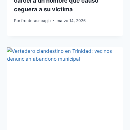
cárcel a un hombre que causó
ceguera a su víctima
Por
fronterasecapjc
marzo 14, 2026