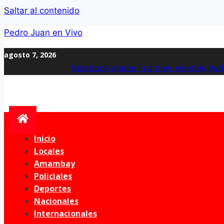
Saltar al contenido
Pedro Juan en Vivo
agosto 7, 2026
facebook
opens in a new window
twit
Inicio
Locales
Amambay
Policiales
Deportes
Nacionales
Internacionales