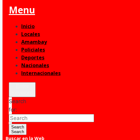
Menu
Inicio
Locales
Amambay
Policiales
Deportes
Nacionales
Internacionales
Enter
Keyword
Search
for:
Search
Search
Buscar en la Web