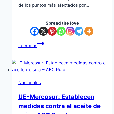
de los puntos más afectados por…
Spread the love
Luque:
Leer más
lluvias
inundan
viviendas
en
en
Nacionales
el
Laurelty
UE-Mercosur: Establecen
medidas contra el aceite de