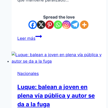
que mantiene paralizado…
Spread the love
Peña
Leer más
reglamenta
la
Ley
de
Etanol
Nacionales
para
dinamizar
Luque: balean a joven en
la
plena vía pública y autor se
caña,
pero
da a la fuga
sigue