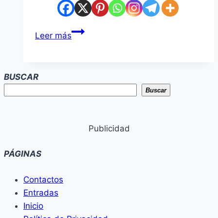
Luque:
Leer más
balean
a
joven
BUSCAR
en
Buscar
plena
vía
pública
Publicidad
y
autor
PÁGINAS
se
da
Contactos
a
Entradas
la
Inicio
fuga