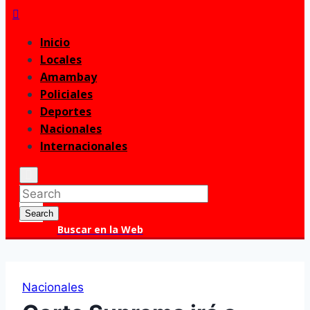
Inicio
Locales
Amambay
Policiales
Deportes
Nacionales
Internacionales
Enter
Search
Keyword
for:
Search
Search
Buscar en la Web
Nacionales