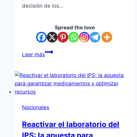
decisión de los…
Spread the love
Caja
Leer más
fiscal:
empresariado
lamenta
que
no
se
Nacionales
avance
con
Reactivar el laboratorio del
tratamiento
IPS: la apuesta para
de