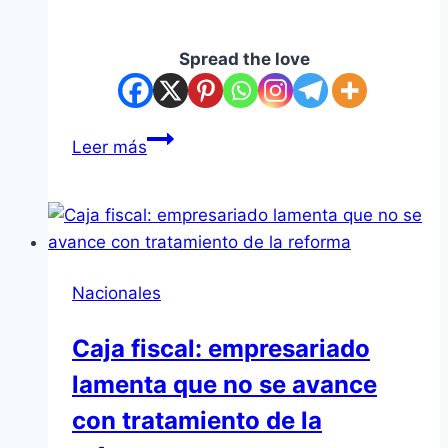
Spread the love
UE-
Leer más
Mercosur:
Establecen
medidas
contra
el
Nacionales
aceite
de
Caja fiscal: empresariado
soja
lamenta que no se avance
–
ABC
con tratamiento de la
Rural