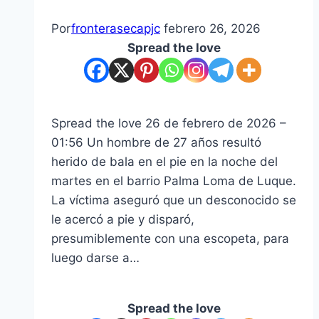
trabado
Por
fronterasecapjc
febrero 26, 2026
el
Spread the love
tren
de
molienda
de
Spread the love 26 de febrero de 2026 –
Troche
01:56 Un hombre de 27 años resultó
herido de bala en el pie en la noche del
martes en el barrio Palma Loma de Luque.
La víctima aseguró que un desconocido se
le acercó a pie y disparó,
presumiblemente con una escopeta, para
luego darse a…
Spread the love