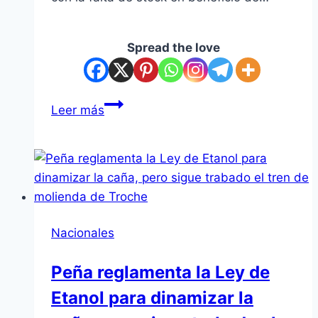
Spread the love
Reactivar
Leer más
el
laboratorio
del
IPS:
la
apuesta
Nacionales
para
garantizar
Peña reglamenta la Ley de
medicamentos
Etanol para dinamizar la
y
optimizar