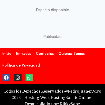
Espacio disponible
Publicidad
Inicio
Entradas
Contactos
Quienes Somos
Política de Privacidad
Todos los Derechos Reservados @PedroJuanenVivo
2025 - Hosting Web: HostingBaratoOnline -
Desarrollado por: RikkySanz