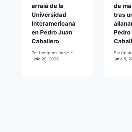
arraiá de la
de ma
Universidad
tras u
Interamericana
allana
en Pedro Juan
Pedro
Caballero
Caball
Por
fronterasecapjc
Por
front
junio 20, 2026
junio 8, 