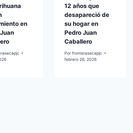
rihuana
12 años que
n
desapareció de
miento en
su hogar en
 Juan
Pedro Juan
ero
Caballero
erasecapjc
Por
fronterasecapjc
2026
febrero 26, 2026