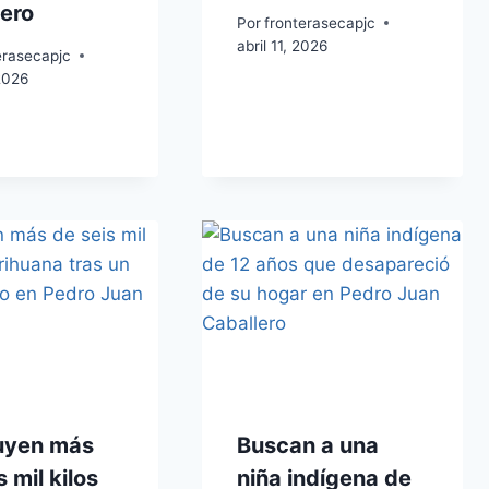
ero
Por
fronterasecapjc
abril 11, 2026
erasecapjc
 2026
uyen más
Buscan a una
s mil kilos
niña indígena de