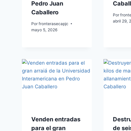
Pedro Juan
Caball
Caballero
Por
front
abril 29,
Por
fronterasecapjc
mayo 5, 2026
Venden entradas
Destr
para el gran
de sei