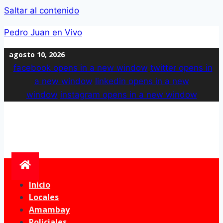
Saltar al contenido
Pedro Juan en Vivo
agosto 10, 2026
facebook
opens in a new window
twitter
opens in
a new window
linkedin
opens in a new
window
instagram
opens in a new window
Inicio
Locales
Amambay
Policiales