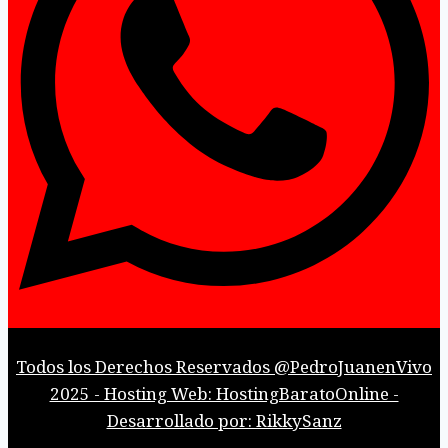
Todos los Derechos Reservados @PedroJuanenVivo
2025 - Hosting Web: HostingBaratoOnline -
Desarrollado por: RikkySanz