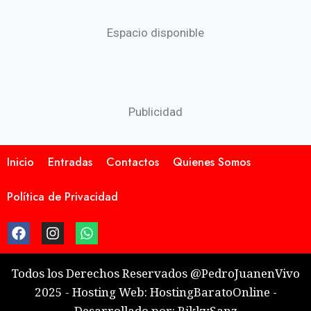
Espacio disponible
Publicidad
Inicio
Entradas
Contactos
Quienes Somos
Política de Privacidad
Todos los Derechos Reservados @PedroJuanenVivo
2025 - Hosting Web: HostingBaratoOnline -
Desarrollado por: RikkySanz