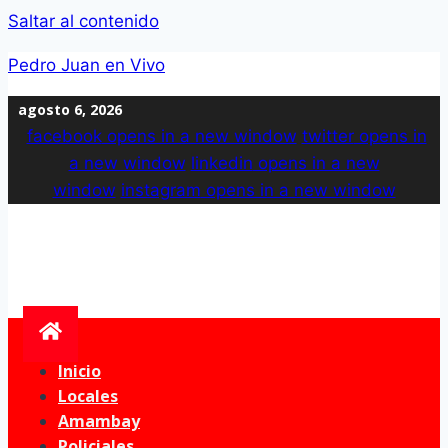
Saltar al contenido
Pedro Juan en Vivo
agosto 6, 2026
facebook
opens in a new window
twitter
opens in
a new window
linkedin
opens in a new
window
instagram
opens in a new window
Inicio
Locales
Amambay
Policiales