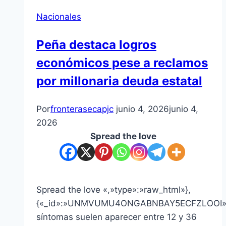
Nacionales
Peña destaca logros
económicos pese a reclamos
por millonaria deuda estatal
Por
fronterasecapjc
junio 4, 2026
junio 4,
2026
Spread the love
Spread the love «,»type»:»raw_html»},
{«_id»:»UNMVUMU4ONGABNBAY5ECFZLOOI»,»
síntomas suelen aparecer entre 12 y 36