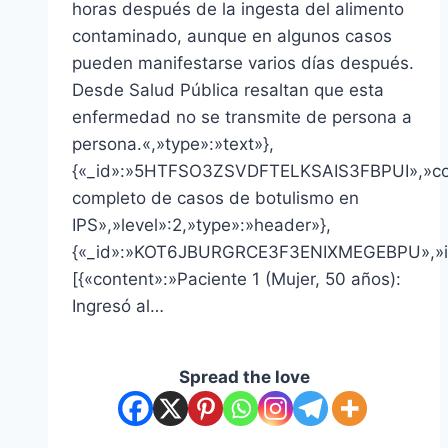
horas después de la ingesta del alimento
contaminado, aunque en algunos casos
pueden manifestarse varios días después.
Desde Salud Pública resaltan que esta
enfermedad no se transmite de persona a
persona.«,»type»:»text»},
{«_id»:»5HTFSO3ZSVDFTELKSAIS3FBPUI»,»co
completo de casos de botulismo en
IPS»,»level»:2,»type»:»header»},
{«_id»:»KOT6JBURGRCE3F3ENIXMEGEBPU»,»i
[{«content»:»Paciente 1 (Mujer, 50 años):
Ingresó al…
Spread the love