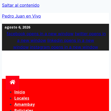
Saltar al contenido
Pedro Juan en Vivo
agosto 6, 2026
facebook
opens in a new window
twitter
opens in
a new window
linkedin
opens in a new
window
instagram
opens in a new window
Inicio
Locales
Amambay
Policiales