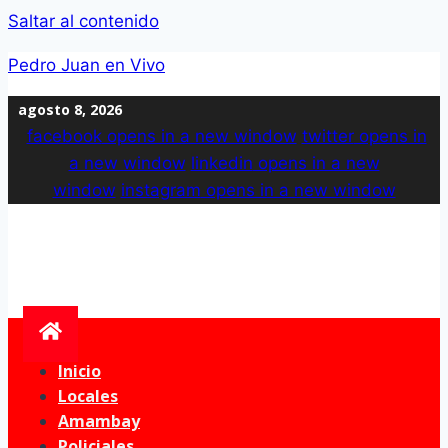
Saltar al contenido
Pedro Juan en Vivo
agosto 8, 2026
facebook
opens in a new window
twitter
opens in
a new window
linkedin
opens in a new
window
instagram
opens in a new window
Inicio
Locales
Amambay
Policiales