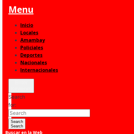
Menu
Inicio
Locales
Amambay
Policiales
Deportes
Nacionales
Internacionales
Enter
Keyword
Search
for:
Search
Search
Buscar en la Web