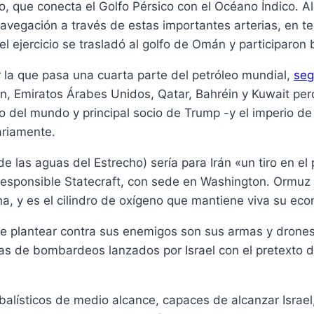
, que conecta el Golfo Pérsico con el Océano Índico. Al d
navegación a través de estas importantes arterias, en te
 el ejercicio se trasladó al golfo de Omán y participaron
r la que pasa una cuarta parte del petróleo mundial,
seg
ran, Emiratos Árabes Unidos, Qatar, Bahréin y Kuwait pe
 del mundo y principal socio de Trump -y el imperio de 
ariamente.
e las aguas del Estrecho) sería para Irán «un tiro en el
 Responsible Statecraft, con sede en Washington. Ormuz e
a, y es el cilindro de oxígeno que mantiene viva su ec
 plantear contra sus enemigos son sus armas y drones.
s de bombardeos lanzados por Israel con el pretexto de
balísticos de medio alcance, capaces de alcanzar Israel