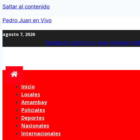
Saltar al contenido
Pedro Juan en Vivo
agosto 7, 2026
facebook
opens in a new window
twit
Inicio
Locales
Amambay
Policiales
Deportes
Nacionales
Internacionales