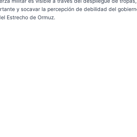
erza militar es visible a través del despliegue de tropas
ante y socavar la percepción de debilidad del gobiern
del Estrecho de Ormuz.