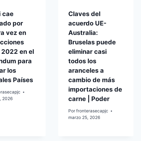
i cae
Claves del
tado por
acuerdo UE-
ra vez en
Australia:
ecciones
Bruselas puede
 2022 en el
eliminar casi
éndum para
todos los
r los
aranceles a
ales Países
cambio de más
importaciones de
erasecapjc
carne | Poder
, 2026
Por
fronterasecapjc
marzo 25, 2026