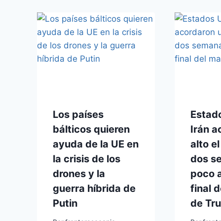
Los países
Estad
bálticos quieren
Irán a
ayuda de la UE en
alto e
la crisis de los
dos s
drones y la
poco a
guerra híbrida de
final 
Putin
de Tr