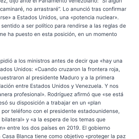
z, dijo ante el Parlamento venezolano: “Si algún
caminaré, no arrastraré”. Lo anunció tras confirmar
rse» a Estados Unidos, una «potencia nuclear».
 sentido a ser político para rendirse a las reglas de
a me ha puesto en esta posición, en un momento
idió a los ministros antes de decir que «hay una
ados Unidos: «Cuando cruzaron la frontera roja,
uestraron al presidente Maduro y a la primera
elación entre Estados Unidos y Venezuela. Y nos
era profesional». Rodríguez afirmó que «se está
só su disposición a trabajar en un «plan
 por teléfono con el presidente estadounidense,
bilateral» y «a la espera de los temas que
n» entre los dos países en 2019. El gobierno
 Casa Blanca tiene como objetivo «proteger la paz