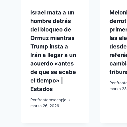
Israel mata a un
Melon
hombre detrás
derro
del bloqueo de
prime
Ormuz mientras
las el
Trump insta a
desde
Irán a llegar a un
refer
acuerdo «antes
cambia
de que se acabe
tribun
el tiempo» |
Por
front
Estados
marzo 23
Por
fronterasecapjc
marzo 26, 2026