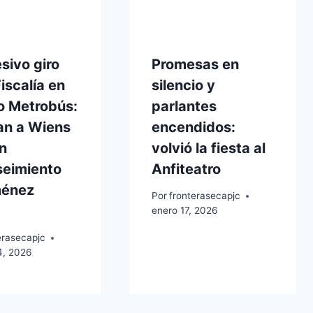
sivo giro
Promesas en
Fiscalía en
silencio y
o Metrobús:
parlantes
an a Wiens
encendidos:
n
volvió la fiesta al
seimiento
Anfiteatro
ménez
Por
fronterasecapjc
a
enero 17, 2026
erasecapjc
4, 2026