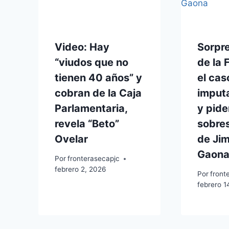
Video: Hay
Sorpre
“viudos que no
de la 
tienen 40 años” y
el cas
cobran de la Caja
imput
Parlamentaria,
y pide
revela “Beto”
sobre
Ovelar
de Ji
Gaon
Por
fronterasecapjc
febrero 2, 2026
Por
front
febrero 1