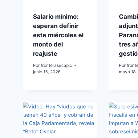
Salario mínimo:
Cambia
esperan definir
adjunt
este miércoles el
Paran
monto del
tres a
reajuste
gesti
Por
fronterasecapjc
Por
front
junio 15, 2026
mayo 18,