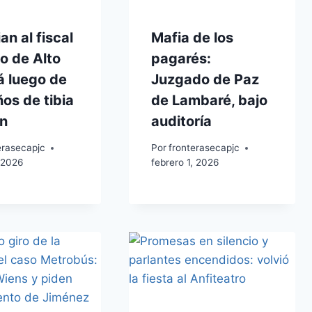
n al fiscal
Mafia de los
o de Alto
pagarés:
á luego de
Juzgado de Paz
ños de tibia
de Lambaré, bajo
ón
auditoría
erasecapjc
Por
fronterasecapjc
 2026
febrero 1, 2026