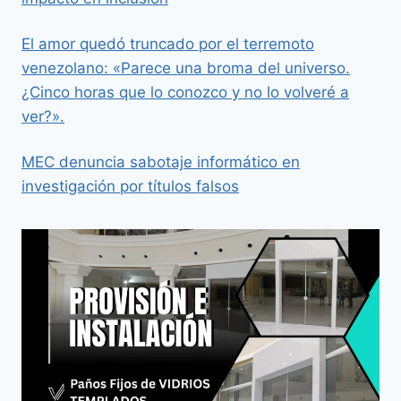
El amor quedó truncado por el terremoto
venezolano: «Parece una broma del universo.
¿Cinco horas que lo conozco y no lo volveré a
ver?».
MEC denuncia sabotaje informático en
investigación por títulos falsos