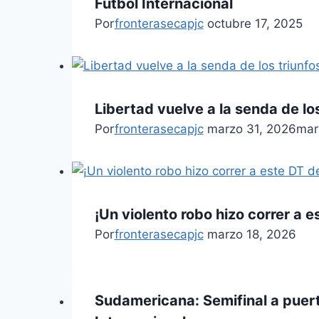
Fútbol Internacional
Por
fronterasecapjc
octubre 17, 2025
Libertad vuelve a la senda de lo
Por
fronterasecapjc
marzo 31, 2026
mar
¡Un violento robo hizo correr a 
Por
fronterasecapjc
marzo 18, 2026
Sudamericana: Semifinal a puert