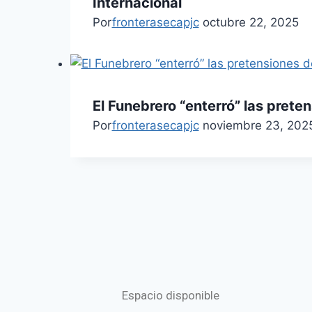
Internacional
Por
fronterasecapjc
octubre 22, 2025
El Funebrero “enterró” las prete
Por
fronterasecapjc
noviembre 23, 202
Espacio disponible