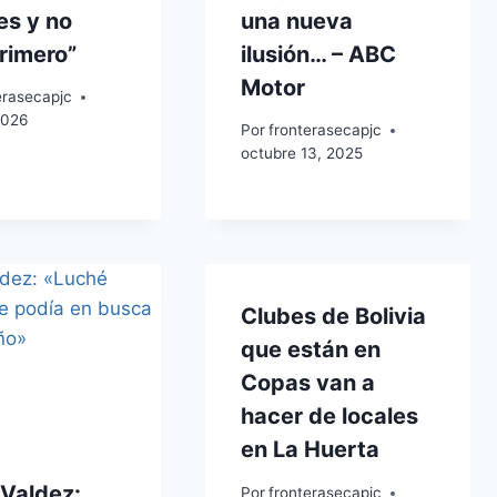
es y no
una nueva
rimero”
ilusión… – ABC
Motor
erasecapjc
 2026
Por
fronterasecapjc
octubre 13, 2025
Clubes de Bolivia
que están en
Copas van a
hacer de locales
en La Huerta
 Valdez:
Por
fronterasecapjc