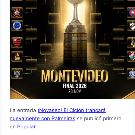
La entrada
¡Novaseo! El Ciclón trancará
nuevamente con Palmeiras
se publicó primero
en
Popular
.