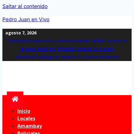
Saltar al contenido
Pedro Juan en Vivo
agosto 7, 2026
facebook
opens in a new window
twitter
opens in
a new window
linkedin
opens in a new
window
instagram
opens in a new window
Inicio
Locales
Amambay
Policiales