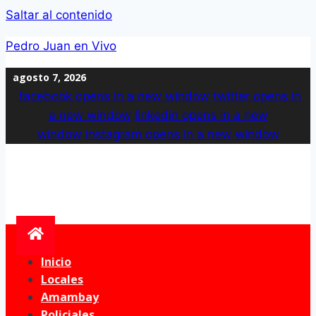
Saltar al contenido
Pedro Juan en Vivo
agosto 7, 2026
facebook
opens in a new window
twitter
opens in
a new window
linkedin
opens in a new
window
instagram
opens in a new window
Inicio
Locales
Amambay
Policiales