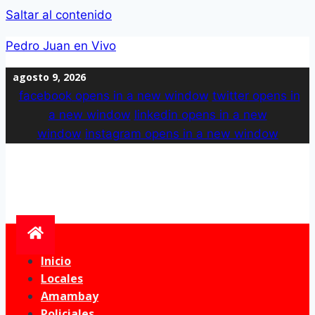
Saltar al contenido
Pedro Juan en Vivo
agosto 9, 2026
facebook
opens in a new window
twitter
opens in
a new window
linkedin
opens in a new
window
instagram
opens in a new window
Inicio
Locales
Amambay
Policiales