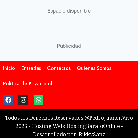
Espacio disponible
Publicidad
Inicio
Entradas
Contactos
Quienes Somos
Política de Privacidad
Todos los Derechos Reservados @PedroJuanenVivo
2025 - Hosting Web: HostingBaratoOnline -
Desarrollado por: RikkySanz