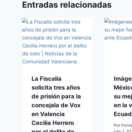
Entradas relacionadas
La Fiscalía
Imáge
solicita tres años
Méxic
de prisión para la
su me
concejala de Vox
en la 
en Valencia
Ecuad
Cecilia Herrero
Por
front
por el delito de
julio 1, 2