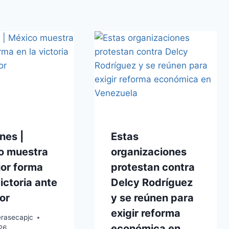
nes |
Estas
o muestra
organizaciones
jor forma
protestan contra
victoria ante
Delcy Rodríguez
or
y se reúnen para
exigir reforma
erasecapjc
económica en
026