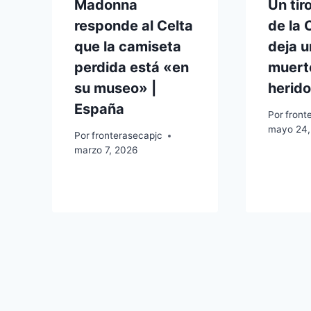
Madonna
Un tir
responde al Celta
de la 
que la camiseta
deja u
perdida está «en
muerto
su museo» |
herido
España
Por
front
mayo 24,
Por
fronterasecapjc
marzo 7, 2026