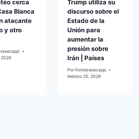
oteo cerca
Trump utiliza su
Casa Blanca
discurso sobre el
n atacante
Estado de la
 y otro
Unión para
aumentar la
presión sobre
erasecapjc
Irán | Países
 2026
Por
fronterasecapjc
febrero 25, 2026