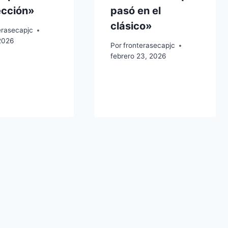
ección»
pasó en el
clásico»
erasecapjc
 2026
Por
fronterasecapjc
febrero 23, 2026