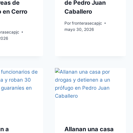
reas de
de Pedro Juan
o en Cerro
Caballero
Por
fronterasecapjc
mayo 30, 2026
erasecapjc
 2026
n a
Allanan una casa