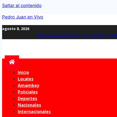
Saltar al contenido
Pedro Juan en Vivo
agosto 8, 2026
facebook
opens in a new window
twit
Inicio
Locales
Amambay
Policiales
Deportes
Nacionales
Internacionales