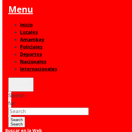
Menu
Inicio
Locales
Amambay
Policiales
Deportes
Nacionales
Internacionales
Enter
Keyword
Search
for:
Search
Search
Buscar en la Web