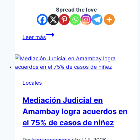
Spread the love
Brasileños
Leer más
detenidos
tras
atropellar
a
manifestantes
Locales
y
balear
Mediación Judicial en
patrullera
Amambay logra acuerdos en
en
Capitán
el 75% de casos de niñez
Bado
Por
fronterasecapjc
abril 14, 2026