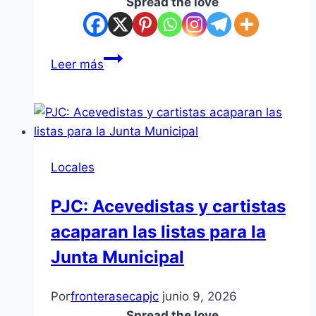
Spread the love
Pedro
Leer más
Juan
Caballero
recuerda
a
José
Locales
Carlos
Acevedo
PJC: Acevedistas y cartistas
en
acaparan las listas para la
el
aniversario
Junta Municipal
55
de
Por
fronterasecapjc
junio 9, 2026
su
Spread the love