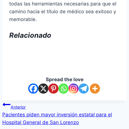
todas las herramientas necesarias para que el
camino hacia el título de médico sea exitoso y
memorable.
Relacionado
Navegación
Spread the love
de
entradas
Navegación
Anterior
Pacientes piden mayor inversión estatal para el
de
Hospital General de San Lorenzo