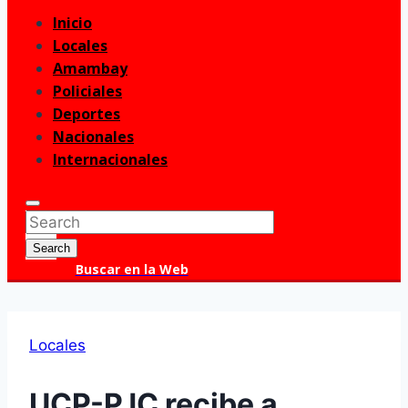
Inicio
Menu
Locales
Amambay
Policiales
Deportes
Nacionales
Internacionales
Enter
Search
Keyword
for:
Search
Search
Buscar en la Web
Locales
UCP-PJC recibe a