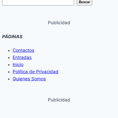
Buscar
y
municiones
a
Publicidad
un
colegio
PÁGINAS
de
Pedro
Contactos
Juan
Entradas
Caballero
Inicio
Política de Privacidad
Quienes Somos
Publicidad