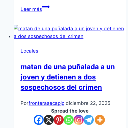
PJC:
Leer más
Acevedistas
y
cartistas
acaparan
las
Locales
listas
para
matan de una puñalada a un
la
joven y detienen a dos
Junta
Municipal
sospechosos del crimen
Por
fronterasecapjc
diciembre 22, 2025
Spread the love