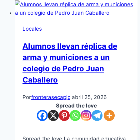
puñalada
a
un
Locales
joven
y
Alumnos llevan réplica de
detienen
arma y municiones a un
a
dos
colegio de Pedro Juan
sospechosos
Caballero
del
crimen
Por
fronterasecapjc
abril 25, 2026
Spread the love
Spread the love La comunidad educativa