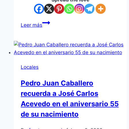
Mediación
Leer más
Judicial
en
Amambay
logra
acuerdos
Locales
en
el
Pedro Juan Caballero
75%
recuerda a José Carlos
de
casos
Acevedo en el aniversario 55
de
de su nacimiento
niñez