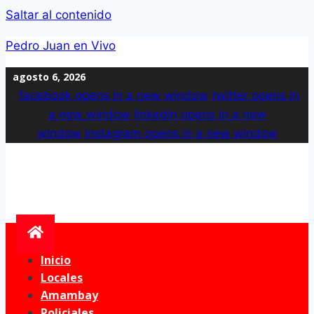
Saltar al contenido
Pedro Juan en Vivo
agosto 6, 2026
facebook
opens in a new window
twitter
opens in
a new window
linkedin
opens in a new
window
instagram
opens in a new window
Inicio
Locales
Amambay
Policiales