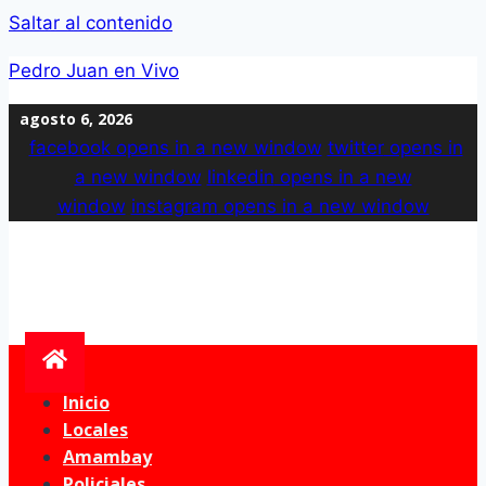
Saltar al contenido
Pedro Juan en Vivo
agosto 6, 2026
facebook
opens in a new window
twitter
opens in
a new window
linkedin
opens in a new
window
instagram
opens in a new window
Inicio
Locales
Amambay
Policiales