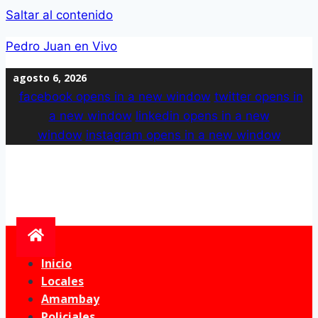
Saltar al contenido
Pedro Juan en Vivo
agosto 6, 2026
facebook
opens in a new window
twitter
opens in
a new window
linkedin
opens in a new
window
instagram
opens in a new window
Inicio
Locales
Amambay
Policiales