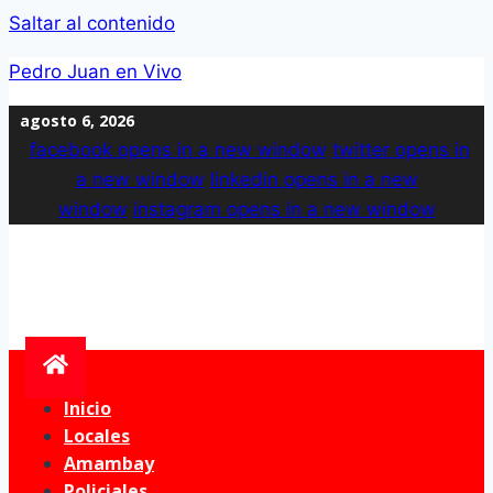
Saltar al contenido
Pedro Juan en Vivo
agosto 6, 2026
facebook
opens in a new window
twitter
opens in
a new window
linkedin
opens in a new
window
instagram
opens in a new window
Inicio
Locales
Amambay
Policiales