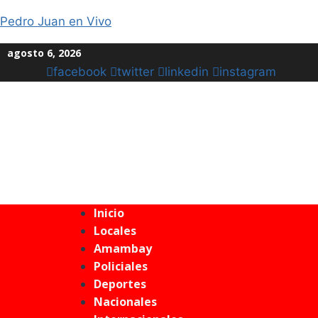
Pedro Juan en Vivo
agosto 6, 2026
facebook
twitter
linkedin
instagram
Inicio
Locales
Amambay
Policiales
Deportes
Nacionales