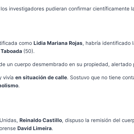
los investigadores pudieran confirmar científicamente l
ntificada como
Lidia Mariana Rojas
, habría identificado
s Taboada
(50).
o de un cuerpo desmembrado en su propiedad, alertado 
y vivía
en situación de calle
. Sostuvo que no tiene con
oholismo
.
 Unidas,
Reinaldo Castillo
, dispuso la remisión del cue
forense
David Limeira
.