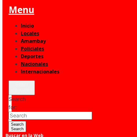
Menu
Inicio
Locales
Amambay
Policiales
Deportes
Nacionales
Internacionales
Enter
Keyword
Search
for:
Search
Search
Buscar en la Web