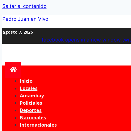
Saltar al contenido
Pedro Juan en Vivo
agosto 7, 2026
facebook
opens in a new window
twit
Inicio
Locales
Amambay
Policiales
Deportes
Nacionales
Internacionales