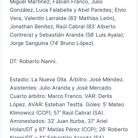
Miguel Martínez; Fabián Franco, Julio
González, Luca Falabella y Abel Paredes; Elvio
Vera, Valentín Larralde (83’ Mathías León),
Jonathan Benítez, Raúl Cabral (83’ Alberto
Contrera) y Sebastián Aranda (58’ Luis Ayala);
Jorge Sanguina (74’ Bruno López).
DT: Roberto Nanni.
Estadio: La Nueva Olla. Árbitro: José Méndez.
Asistentes: Julio Aranda y José Mercado.
Cuarto árbitro: Marco Franco. VAR: Derlis
López. AVAR: Esteban Testta. Goles: 5’ Mateo
Klimowicz (CCP); 57’ Raúl Cabral (SA).
Amonestados: 32’ Juan Iturbe, 37’ Ariel
Holan/DT y 87’ Matías Pérez (CCP); 26’ Roberto
Nanni/DT y 41’ Sebastián Aranda (SA).