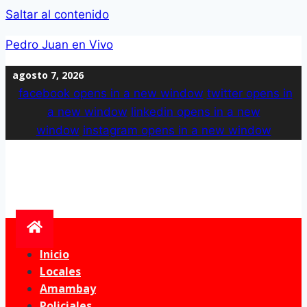
Saltar al contenido
Pedro Juan en Vivo
agosto 7, 2026
facebook
opens in a new window
twitter
opens in
a new window
linkedin
opens in a new
window
instagram
opens in a new window
Inicio
Locales
Amambay
Policiales