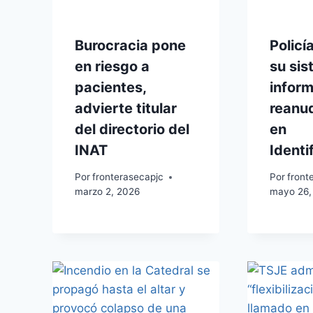
Burocracia pone
Policí
en riesgo a
su si
pacientes,
inform
advierte titular
reanud
del directorio del
en
INAT
Identi
Por
fronterasecapjc
Por
front
marzo 2, 2026
mayo 26,