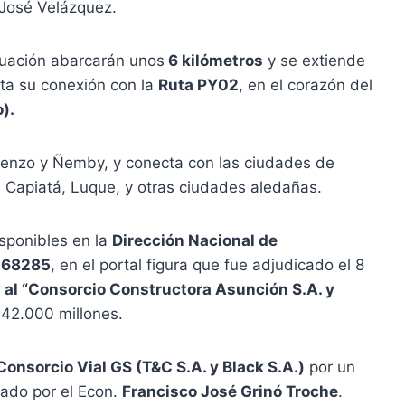
 José Velázquez.
uación abarcarán unos
6 kilómetros
y se extiende
ta su conexión con la
Ruta PY02
, en el corazón del
).
orenzo y Ñemby, y conecta con las ciudades de
, Capiatá, Luque, y otras ciudades aledañas.
isponibles en la
Dirección Nacional de
468285
, en el portal figura que fue adjudicado el 8
 al “Consorcio Constructora Asunción S.A. y
242.000 millones.
Consorcio Vial GS (T&C S.A. y Black S.A.)
por un
ado por el Econ.
Francisco José Grinó Troche
.