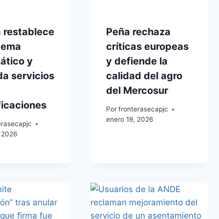
a restablece
Peña rechaza
stema
críticas europeas
ático y
y defiende la
a servicios
calidad del agro
del Mercosur
ficaciones
Por
fronterasecapjc
enero 19, 2026
erasecapjc
 2026