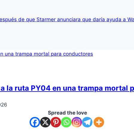
, después de que Starmer anunciara que daría ayuda a W
a la ruta PY04 en una trampa mortal 
026
Spread the love