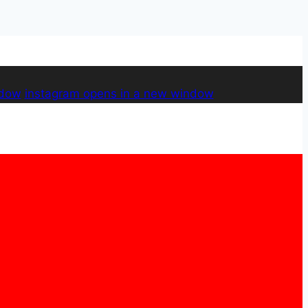
ndow
instagram
opens in a new window