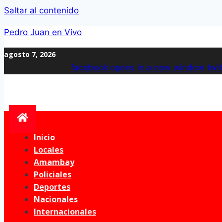
Saltar al contenido
Pedro Juan en Vivo
agosto 7, 2026
facebook
opens in a new window
twit
Inicio
Locales
Amambay
Policiales
Deportes
Nacionales
Internacionales