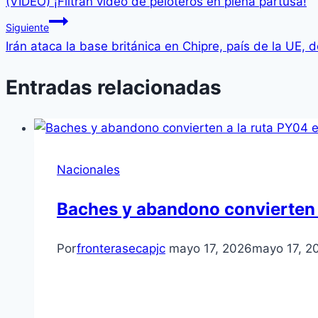
(VIDEO) ¡Filtran video de peloteros en plena partusa!
Siguiente
Irán ataca la base británica en Chipre, país de la UE
Entradas relacionadas
Nacionales
Baches y abandono convierten 
Por
fronterasecapjc
mayo 17, 2026
mayo 17, 2