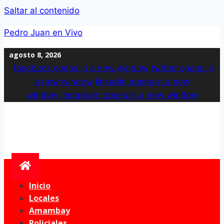
Saltar al contenido
Pedro Juan en Vivo
agosto 8, 2026
facebook
opens in a new window
twitter
opens in
a new window
linkedin
opens in a new
window
instagram
opens in a new window
Inicio
Locales
Amambay
Policiales