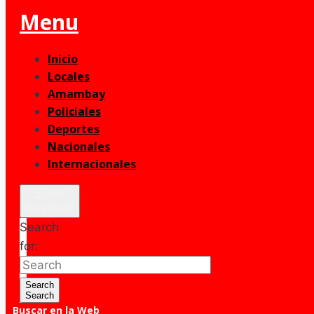
Menu
Inicio
Locales
Amambay
Policiales
Deportes
Nacionales
Internacionales
Enter
Keyword
Search
for:
Search
Search
Buscar en la Web