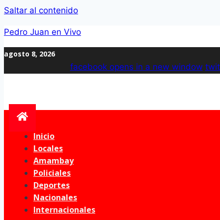
Saltar al contenido
Pedro Juan en Vivo
agosto 8, 2026
facebook
opens in a new window
twit
Inicio
Locales
Amambay
Policiales
Deportes
Nacionales
Internacionales