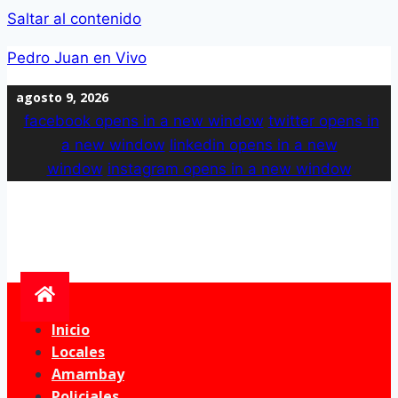
Saltar al contenido
Pedro Juan en Vivo
agosto 9, 2026
facebook
opens in a new window
twitter
opens in
a new window
linkedin
opens in a new
window
instagram
opens in a new window
Inicio
Locales
Amambay
Policiales