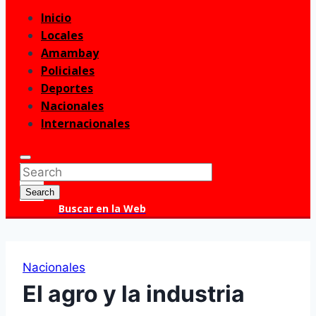
Inicio
Menu
Locales
Amambay
Policiales
Deportes
Nacionales
Internacionales
Enter
Search
Keyword
for:
Search
Search
Buscar en la Web
Nacionales
El agro y la industria