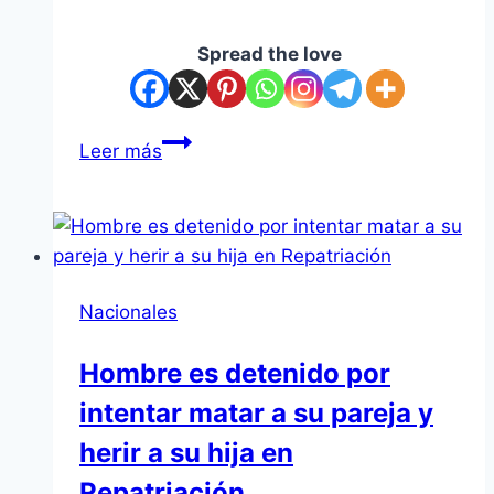
Spread the love
Menor
Leer más
volcó
un
vehículo
con
otros
Nacionales
tres
adolescentes
Hombre es detenido por
en
intentar matar a su pareja y
Ñemby
herir a su hija en
Repatriación