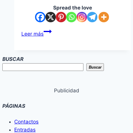
Spread the love
Hombre
Leer más
es
detenido
por
BUSCAR
intentar
Buscar
matar
a
su
Publicidad
pareja
y
PÁGINAS
herir
a
Contactos
su
Entradas