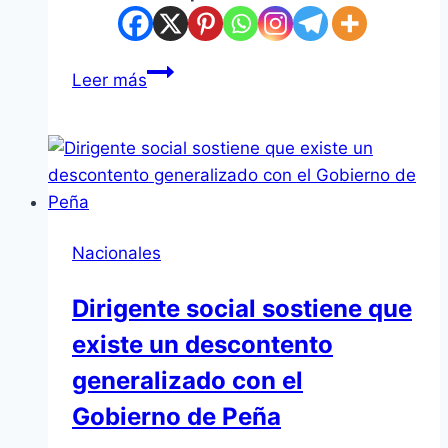
Comercio
Leer más
prevé
movimiento
por
el
Día
del
Nacionales
Padre
–
Dirigente social sostiene que
Negocios
existe un descontento
generalizado con el
Gobierno de Peña