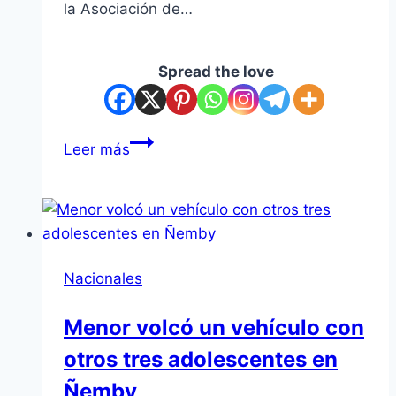
la Asociación de…
Spread the love
Museo
Leer más
“Casa
de
La
Victoria”:
contraste
Nacionales
entre
acervo
Menor volcó un vehículo con
incalculable
otros tres adolescentes en
y
marginación
Ñemby