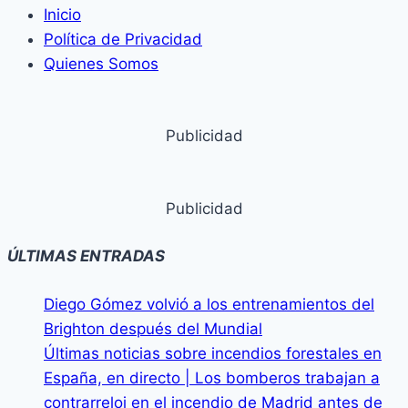
hija
Inicio
en
Política de Privacidad
Repatriación
Quienes Somos
Publicidad
Publicidad
ÚLTIMAS ENTRADAS
Diego Gómez volvió a los entrenamientos del
Brighton después del Mundial
Últimas noticias sobre incendios forestales en
España, en directo | Los bomberos trabajan a
contrarreloj en el incendio de Madrid antes de