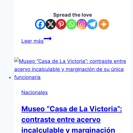
Spread the love
Dirigente
Leer más
social
sostiene
que
existe
un
descontento
Nacionales
generalizado
con
Museo “Casa de La Victoria”:
el
contraste entre acervo
Gobierno
de
incalculable y marginación