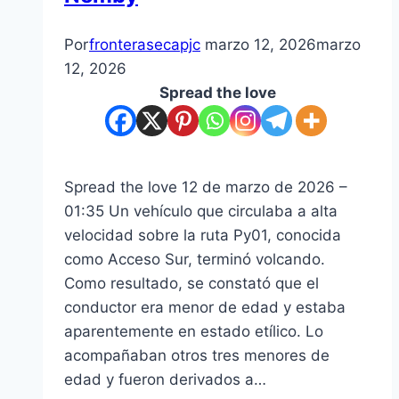
de
su
Por
fronterasecapjc
marzo 12, 2026
marzo
única
12, 2026
funcionaria
Spread the love
Spread the love 12 de marzo de 2026 –
01:35 Un vehículo que circulaba a alta
velocidad sobre la ruta Py01, conocida
como Acceso Sur, terminó volcando.
Como resultado, se constató que el
conductor era menor de edad y estaba
aparentemente en estado etílico. Lo
acompañaban otros tres menores de
edad y fueron derivados a…