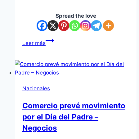
Spread the love
Buscan
Leer más
a
señora
de
84
años
Nacionales
con
Alzheimer
Comercio prevé movimiento
en
por el Día del Padre –
Asunción
Negocios