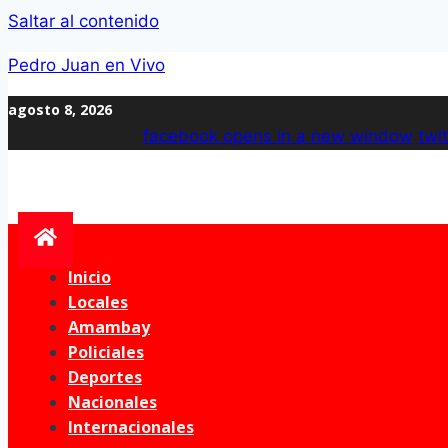
Saltar al contenido
Pedro Juan en Vivo
agosto 8, 2026
facebook
opens in a new window
twit
Inicio
Locales
Amambay
Policiales
Deportes
Nacionales
Internacionales