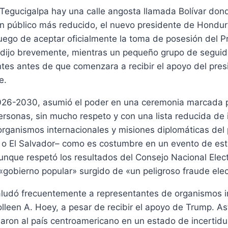
e Tegucigalpa hay una calle angosta llamada Bolívar do
 a un público más reducido, el nuevo presidente de Hon
luego de aceptar oficialmente la toma de posesión del P
 dijo brevemente, mientras un pequeño grupo de seguid
ntes antes de que comenzara a recibir el apoyo del pre
e.
026-2030, asumió el poder en una ceremonia marcada po
rsonas, sin mucho respeto y con una lista reducida de 
organismos internacionales y misiones diplomáticas del 
o El Salvador– como es costumbre en un evento de este 
unque respetó los resultados del Consejo Nacional Electo
obierno popular» surgido de «un peligroso fraude elec
saludó frecuentemente a representantes de organismos i
leen A. Hoey, a pesar de recibir el apoyo de Trump. A
jaron al país centroamericano en un estado de incertid