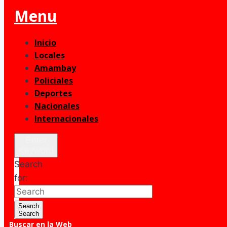
Menu
Inicio
Locales
Amambay
Policiales
Deportes
Nacionales
Internacionales
Enter
Keyword
Search
for:
Search
Search
Buscar en la Web